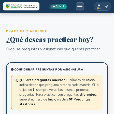
A
🌙
🔥
0
Lv 1
Saber Nariño — Simulacros de 
PRACTICA Y APRENDE
¿Qué deseas practicar hoy?
Elige las preguntas y asignaturas que quieras practicar.
CONFIGURAR PREGUNTAS POR ASIGNATURA
💡
¿Quieres preguntas nuevas?
El número de
Inicio
indica desde qué pregunta arranca cada materia. Si lo
dejas en
1
, siempre verás las mismas primeras
preguntas. Para practicar con preguntas
diferentes
,
sube el número de
Inicio
o activa
🔀 Preguntas
aleatorias
.