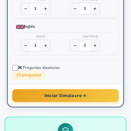
−
+
−
+
Inglés
INICIO
CANTIDAD
−
+
−
+
🔀 Preguntas aleatorias
15
preguntas
Iniciar Simulacro