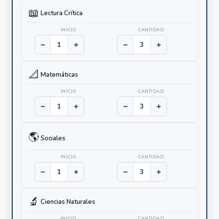
📖
Lectura Crítica
INICIO
CANTIDAD
−
+
−
+
📐
Matemáticas
INICIO
CANTIDAD
−
+
−
+
🌎
Sociales
INICIO
CANTIDAD
−
+
−
+
🔬
Ciencias Naturales
INICIO
CANTIDAD